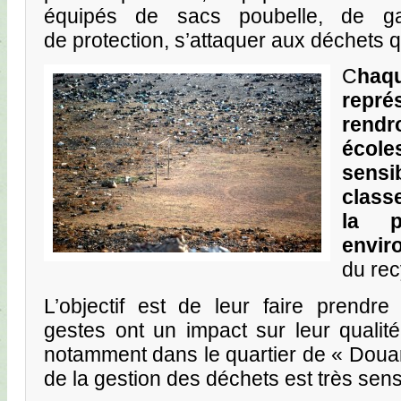
équipés de sacs poubelle, de ga
de protection, s’attaquer aux déchets qu
C
ha
repr
rend
écol
sensi
class
la p
envir
du rec
L’objectif est de leur faire prendr
gestes ont un impact sur leur qualit
notamment dans le quartier de « Douar
de la gestion des déchets est très sens