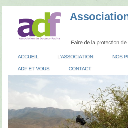
Association
Faire de la protection d
Main menu
SKIP
ACCUEIL
L’ASSOCIATION
NOS P
TO
ADF ET VOUS
CONTACT
CONTENT