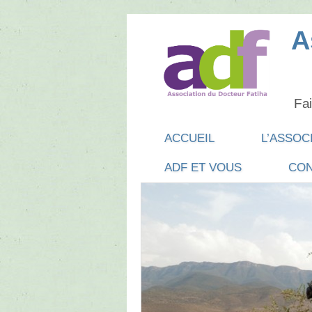
A
Fai
Main menu
SKIP
ACCUEIL
L’ASSOC
TO
ADF ET VOUS
CON
CONTENT