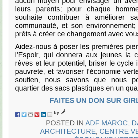
aucun moyen pour envisager un avenir
leurs parents; pour chaque homm
souhaite contribuer à améliorer s
communauté, et son environnement;
prêts à créer ce changement avec vou
Aidez-nous à poser les premières pie
l’Espoir, qui donnera aux jeunes la 
rêves et leur potentiel, briser le cycle
pauvreté, et favoriser l’économie ver
soutien, nous savons que nous po
quartier des sacs plastiques en un quar
FAITES UN DON SUR GI
by
POSTED IN
ADF MAROC
,
D
ARCHITECTURE
,
CENTRE V