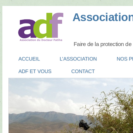
Association
Faire de la protection d
Main menu
SKIP
ACCUEIL
L’ASSOCIATION
NOS P
TO
ADF ET VOUS
CONTACT
CONTENT