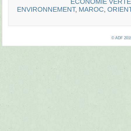
ÉCONOMIE VERTE
ENVIRONNEMENT
,
MAROC
,
ORIEN
© ADF 201