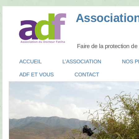
Association
Faire de la protection d
Main menu
SKIP
ACCUEIL
L’ASSOCIATION
NOS P
TO
ADF ET VOUS
CONTACT
CONTENT