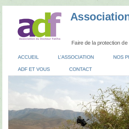
Association
Faire de la protection d
Main menu
SKIP
ACCUEIL
L’ASSOCIATION
NOS P
TO
ADF ET VOUS
CONTACT
CONTENT