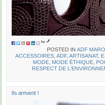
by
POSTED IN
ADF MAR
ACCESSOIRES
,
ADF
,
ARTISANAT
,
E
MODE
,
MODE ÉTHIQUE
,
PO
RESPECT DE L'ENVIRONNE
Ils arrivent !