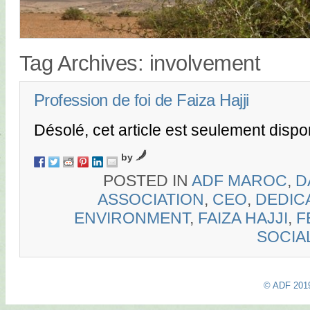
Tag Archives:
involvement
Profession de foi de Faiza Hajji
Désolé, cet article est seulement disp
by
POSTED IN
ADF MAROC
,
D
ASSOCIATION
,
CEO
,
DEDIC
ENVIRONMENT
,
FAIZA HAJJI
,
F
SOCIA
© ADF 201