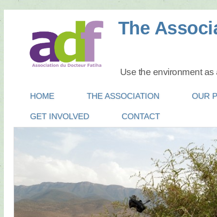
The Associa
Use the environment as a
Main menu
SKIP
HOME
THE ASSOCIATION
OUR 
TO
GET INVOLVED
CONTACT
CONTENT