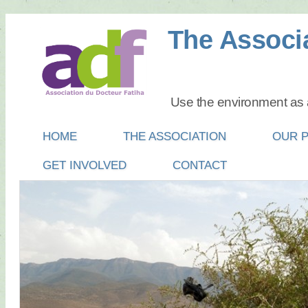
The Associa
Use the environment as a
Main menu
SKIP
HOME
THE ASSOCIATION
OUR 
TO
GET INVOLVED
CONTACT
CONTENT