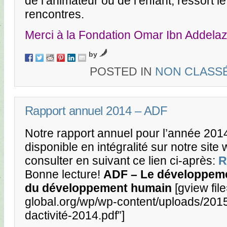
de l’animateur ou de l’enfant, ressort l
rencontres.
Merci à la Fondation Omar Ibn Addelaz
by
POSTED IN
NON CLASS
Rapport annuel 2014 – ADF
Notre rapport annuel pour l’année 201
disponible en intégralité sur notre sit
consulter en suivant ce lien ci-après:
R
Bonne lecture!
ADF – Le développeme
du développement humain
[gview fil
global.org/wp/wp-content/uploads/201
dactivité-2014.pdf”]