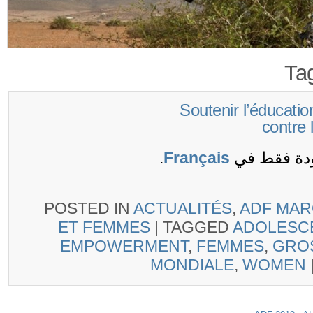
Ta
(Français) Soutenir l’édu
contre
ودة فقط في
Français
.
POSTED IN
ACTUALITÉS
,
ADF MA
ET FEMMES
|
TAGGED
ADOLES
EMPOWERMENT
,
FEMMES
,
GRO
MONDIALE
,
WOMEN