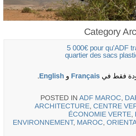
Category Ar
(Français) 5 000€ pour qu’A
quartier des sacs plas
ودة فقط في
Français
و
English
.
POSTED IN
ADF MAROC
,
DA
ARCHITECTURE
,
CENTRE VE
ÉCONOMIE VERTE
ENVIRONNEMENT
,
MAROC
,
ORIENT