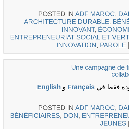
POSTED IN
ADF MAROC
,
DA
ARCHITECTURE DURABLE
,
BÉN
INNOVANT
,
ÉCONOM
ENTREPRENEURIAT SOCIAL ET VER
INNOVATION
,
PAROLE
(Français) Une campagne
colla
ودة فقط في
Français
و
English
.
POSTED IN
ADF MAROC
,
DA
BÉNÉFICIAIRES
,
DON
,
ENTREPREN
JEUNES