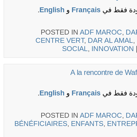
ودة فقط في
Français
و
English
.
POSTED IN
ADF MAROC
,
DA
CENTRE VERT
,
DAR AL AMAL
SOCIAL
,
INNOVATION
(Français) A la rencontre d
ودة فقط في
Français
و
English
.
POSTED IN
ADF MAROC
,
DA
BÉNÉFICIAIRES
,
ENFANTS
,
ENTRE