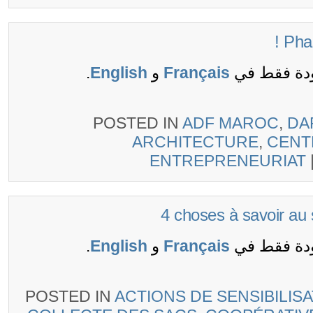
ودة فقط في
Français
و
English
.
POSTED IN
ADF MAROC
,
DA
ARCHITECTURE
,
CENT
ENTREPRENEURIAT
ودة فقط في
Français
و
English
.
POSTED IN
ACTIONS DE SENSIBILIS