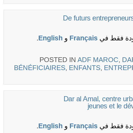
(Français) De futurs entrepre
ودة فقط في
Français
و
English
.
POSTED IN
ADF MAROC
,
DA
BÉNÉFICIAIRES
,
ENFANTS
,
ENTRE
(Français) Dar al Amal, centr
jeunes et le 
ودة فقط في
Français
و
English
.