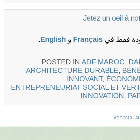
(Français) Jetez un oei
ودة فقط في
Français
و
English
.
POSTED IN
ADF MAROC
,
DA
ARCHITECTURE DURABLE
,
BÉN
INNOVANT
,
ÉCONOM
ENTREPRENEURIAT SOCIAL ET VER
INNOVATION
,
PA