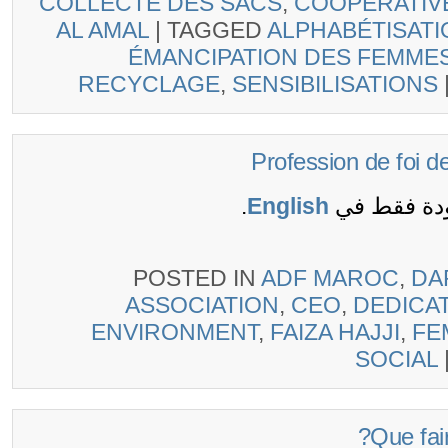
COLLECTE DES SACS
,
COOPÉRATIV
AL AMAL
|
TAGGED
ALPHABÉTISAT
ÉMANCIPATION DES FEMME
RECYCLAGE
,
SENSIBILISATIONS
ودة فقط في
English
.
POSTED IN
ADF MAROC
,
DA
ASSOCIATION
,
CEO
,
DEDICA
ENVIRONMENT
,
FAIZA HAJJI
,
F
SOCIAL