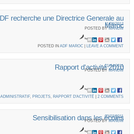
DF recherche une Directrice Generale au
Maroc
11/08/2012
POSTED BY
MANUW
by
POSTED IN
ADF MAROC
|
LEAVE A COMMENT
Rapport d’activité 2010
21/04/2011
POSTED BY
MANUW
by
D
ADMINISTRATIF
,
PROJETS
,
RAPPORT D'ACTIVITÉ
|
2 COMMENTS
Sensibilisation dans les écoles
03/03/2011
POSTED BY
MANUW
by