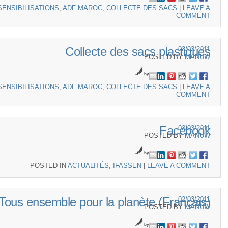
SENSIBILISATIONS
,
ADF MAROC
,
COLLECTE DES SACS
|
LEAVE A
COMMENT
Collecte des sacs plastiques
03/03/2011
POSTED BY
MANUW
by
SENSIBILISATIONS
,
ADF MAROC
,
COLLECTE DES SACS
|
LEAVE A
COMMENT
Facebook
03/03/2011
POSTED BY
MANUW
by
POSTED IN
ACTUALITÉS
,
IFASSEN
|
LEAVE A COMMENT
(Français) Tous ensemble pour la planète
02/03/2011
POSTED BY
MANUW
by