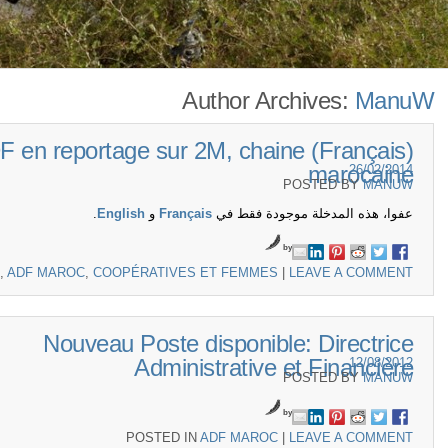
Author Archives:
ManuW
ançais) ADF en reportage sur 2M, chaine
marocaine
26/02/2014
POSTED BY
MANUW
عفوا، هذه المدخلة موجودة فقط في
Français
و
English
.
by
,
ADF MAROC
,
COOPÉRATIVES ET FEMMES
|
LEAVE A COMMENT
Nouveau Poste disponible: Directrice
Administrative et Financière
12/08/2012
POSTED BY
MANUW
by
POSTED IN
ADF MAROC
|
LEAVE A COMMENT